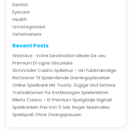
Dentist
Eyecare
Health
Uncategorized
Veterinarians
Recent Posts
WestAce : Votre Destination Idéale De Jeu
Premium En Ligne Sécurisée
SlotsVader Casino Spillehus – Din Fuldstændige
Rettesnor Til Spændende Gamingoplevelser
Online Spielbank Mit Trustly: Zügige Und Sichere
Transaktionen Für Erstklassiges Spielerlebnis
Rikets Casino – Er Premium Spelglädje Digitalt
Spielbanken Frei Von 5 Sek. Regel: Maximales
Spielspaß Ohne Zwangspausen