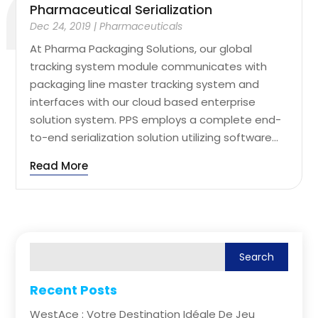
Pharmaceutical Serialization
Dec 24, 2019
|
Pharmaceuticals
At Pharma Packaging Solutions, our global
tracking system module communicates with
packaging line master tracking system and
interfaces with our cloud based enterprise
solution system. PPS employs a complete end-
to-end serialization solution utilizing software...
Read More
Recent Posts
WestAce : Votre Destination Idéale De Jeu