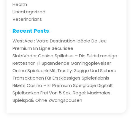
Health
Uncategorized
Veterinarians
Recent Posts
WestAce : Votre Destination Idéale De Jeu
Premium En Ligne Sécurisée
SlotsVader Casino Spillehus – Din Fuldstændige
Rettesnor Til Spændende Gamingoplevelser
Online Spielbank Mit Trustly: Zügige Und Sichere
Transaktionen Für Erstklassiges Spielerlebnis
Rikets Casino – Er Premium Spelglädje Digitalt
Spielbanken Frei Von 5 Sek. Regel: Maximales
Spielspaß Ohne Zwangspausen