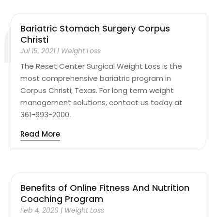
Bariatric Stomach Surgery Corpus
Christi
Jul 15, 2021
|
Weight Loss
The Reset Center Surgical Weight Loss is the
most comprehensive bariatric program in
Corpus Christi, Texas. For long term weight
management solutions, contact us today at
361-993-2000.
Read More
Benefits of Online Fitness And Nutrition
Coaching Program
Feb 4, 2020
|
Weight Loss