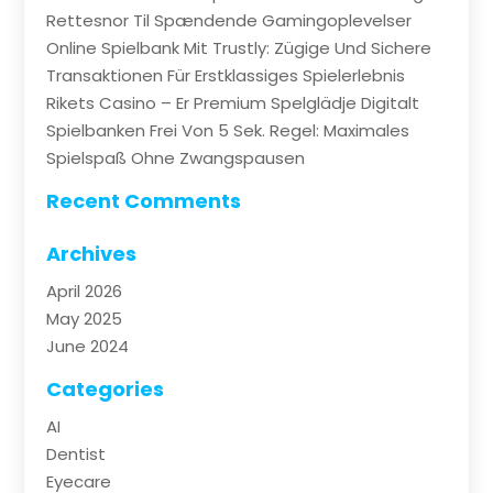
Rettesnor Til Spændende Gamingoplevelser
Online Spielbank Mit Trustly: Zügige Und Sichere
Transaktionen Für Erstklassiges Spielerlebnis
Rikets Casino – Er Premium Spelglädje Digitalt
Spielbanken Frei Von 5 Sek. Regel: Maximales
Spielspaß Ohne Zwangspausen
Recent Comments
Archives
April 2026
May 2025
June 2024
Categories
AI
Dentist
Eyecare