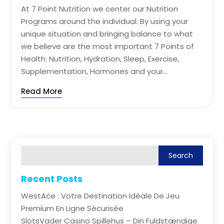
At 7 Point Nutrition we center our Nutrition
Programs around the individual. By using your
unique situation and bringing balance to what
we believe are the most important 7 Points of
Health: Nutrition, Hydration, Sleep, Exercise,
Supplementation, Hormones and your...
Read More
Recent Posts
WestAce : Votre Destination Idéale De Jeu
Premium En Ligne Sécurisée
SlotsVader Casino Spillehus – Din Fuldstændige