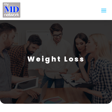
Weight Loss