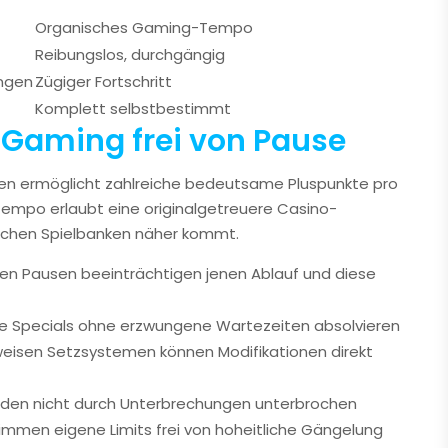
Organisches Gaming-Tempo
Reibungslos, durchgängig
ngen
Zügiger Fortschritt
Komplett selbstbestimmt
Gaming frei von Pause
gen ermöglicht zahlreiche bedeutsame Pluspunkte pro
 Tempo erlaubt eine originalgetreuere Casino-
ichen Spielbanken näher kommt.
ellen Pausen beeinträchtigen jenen Ablauf und diese
 Specials ohne erzwungene Wartezeiten absolvieren
weisen Setzsystemen können Modifikationen direkt
en nicht durch Unterbrechungen unterbrochen
timmen eigene Limits frei von hoheitliche Gängelung