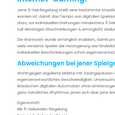
Jene 5-Sek.Regelung stellt eine bestimmte staatlich
worden ist, damit das Tempo von digitalen Spielaut
dazu, vor individuellen Drehungen mindestens 5 S
null derartigen Einschränkungen & ermöglicht dadur
Die Wartezeit wurde anfänglich etabliert, damit 
viele versierte Spieler die Verzögerung wie hinder
individuellen Beschränkungen schon eigenverantwor
Abweichungen bei jener Spielg
Wohingegen regulierte Märkte mit Zwangspausen 
eigenverantwortliches Geschwindigkeit. Untersuchu
klassischen digitalen Automaten ohne Limitierung
ganz natürliches Rhythmus, jenes sich über jene A
Eigenschaft
Mit 5-Sekunden-Regelung