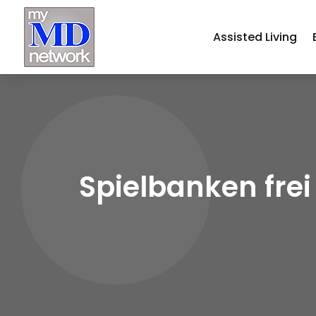
Assisted Living
Spielbanken frei