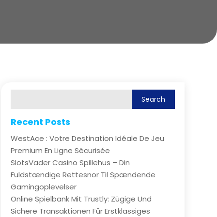
Recent Posts
WestAce : Votre Destination Idéale De Jeu
Premium En Ligne Sécurisée
SlotsVader Casino Spillehus – Din
Fuldstændige Rettesnor Til Spændende
Gamingoplevelser
Online Spielbank Mit Trustly: Zügige Und
Sichere Transaktionen Für Erstklassiges