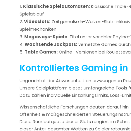
Klassische Spielautomaten:
Klassische Triple
Spielablauf
Videoslots:
Zeitgemäße 5-Walzen-Slots inklusive
Spielmechaniken
Megaways-Spiele:
Titel unter variabler Paylin
Wachsende Jackpots:
vernetzte Games durch 
Table Games:
Online- Versionen bei Rouletteva
Kontrolliertes Gaming in 
Ungeachtet der Abwesenheit an erzwungenen Paus
Unsere Spielplattform bietet umfangreiche Tools für
Dazu zählen individuelle Einzahlungslimits, Loss-Lim
Wissenschaftliche Forschungen deuten darauf hin
Offenheit & maßgeschneiderten Steuerungsinstrument
Diese Rücklaufquote dieser Slots rangiert im Schnit
dieser Anteil gesamter Wetten zu Spieler retournier