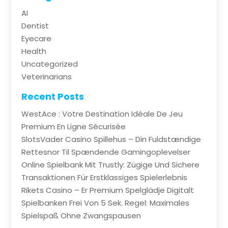
AI
Dentist
Eyecare
Health
Uncategorized
Veterinarians
Recent Posts
WestAce : Votre Destination Idéale De Jeu
Premium En Ligne Sécurisée
SlotsVader Casino Spillehus – Din Fuldstændige
Rettesnor Til Spændende Gamingoplevelser
Online Spielbank Mit Trustly: Zügige Und Sichere
Transaktionen Für Erstklassiges Spielerlebnis
Rikets Casino – Er Premium Spelglädje Digitalt
Spielbanken Frei Von 5 Sek. Regel: Maximales
Spielspaß Ohne Zwangspausen