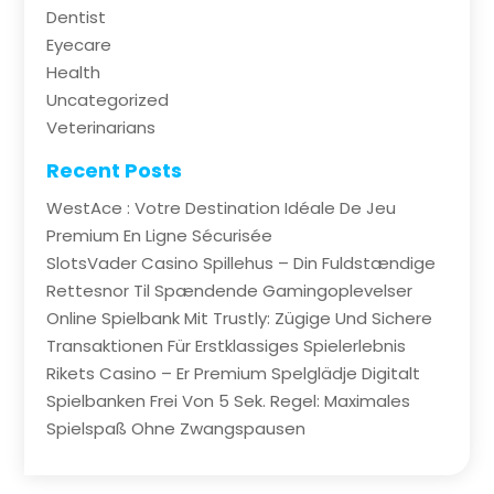
Dentist
Eyecare
Health
Uncategorized
Veterinarians
Recent Posts
WestAce : Votre Destination Idéale De Jeu
Premium En Ligne Sécurisée
SlotsVader Casino Spillehus – Din Fuldstændige
Rettesnor Til Spændende Gamingoplevelser
Online Spielbank Mit Trustly: Zügige Und Sichere
Transaktionen Für Erstklassiges Spielerlebnis
Rikets Casino – Er Premium Spelglädje Digitalt
Spielbanken Frei Von 5 Sek. Regel: Maximales
Spielspaß Ohne Zwangspausen