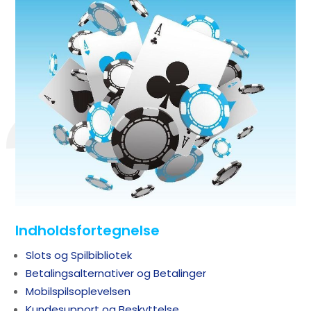
Indholdsfortegnelse
Slots og Spilbibliotek
Betalingsalternativer og Betalinger
Mobilspilsoplevelsen
Kundesupport og Beskyttelse