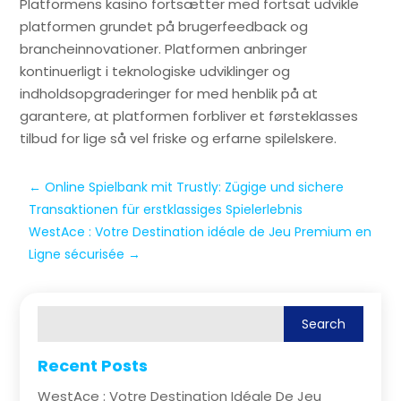
Platformens kasino fortsætter med fortsat udvikle
platformen grundet på brugerfeedback og
brancheinnovationer. Platformen anbringer
kontinuerligt i teknologiske udviklinger og
indholdsopgraderinger for med henblik på at
garantere, at platformen forbliver et førsteklasses
tilbud for lige så vel friske og erfarne spilelskere.
←
Online Spielbank mit Trustly: Zügige und sichere
Transaktionen für erstklassiges Spielerlebnis
WestAce : Votre Destination idéale de Jeu Premium en
Ligne sécurisée
→
Recent Posts
WestAce : Votre Destination Idéale De Jeu