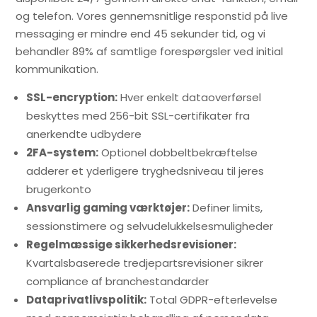
og telefon. Vores gennemsnitlige responstid på live
messaging er mindre end 45 sekunder tid, og vi
behandler 89% af samtlige forespørgsler ved initial
kommunikation.
SSL-encryption:
Hver enkelt dataoverførsel
beskyttes med 256-bit SSL-certifikater fra
anerkendte udbydere
2FA-system:
Optionel dobbeltbekræftelse
adderer et yderligere tryghedsniveau til jeres
brugerkonto
Ansvarlig gaming værktøjer:
Definer limits,
sessionstimere og selvudelukkelsesmuligheder
Regelmæssige sikkerhedsrevisioner:
Kvartalsbaserede tredjepartsrevisioner sikrer
compliance af branchestandarder
Dataprivatlivspolitik:
Total GDPR-efterlevelse