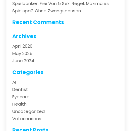
Spielbanken Frei Von 5 Sek. Regel: Maximales
Spielspaß Ohne Zwangspausen
Recent Comments
Archives
April 2026
May 2025
June 2024
Categories
AI
Dentist
Eyecare
Health
Uncategorized
Veterinarians
Recent Posts