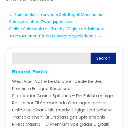
←
Spielbanken frei von 5 Sek. Regel: Maximales
Spielspaß ohne Zwangspausen
Online Spielbank mit Trustly: Zügige und sichere
Transaktionen für erstklassiges Spielerlebnis
→
Recent Posts
WestAce : Votre Destination Idéale De Jeu
Premium En Ligne Sécurisée
SlotsVader Casino Spillehus – Din Fuldstændige
Rettesnor Til Spændende Gamingoplevelser
Online Spielbank Mit Trustly: Zügige Und Sichere
Transaktionen Für Erstklassiges Spielerlebnis
Rikets Casino – Er Premium Spelglädje Digitalt