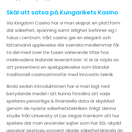
Skäl att satsa på Kungarikets Kasino
Via Kingdom Casino har vi man skapat en plattform
där säkerhet, spänning samt ärlighet befinner sig i
fokus i centrum. Vårt casino ger en elegant och
lättanvänd upplevelse där svenska medlemmar får
ta del med över tre tusen varierande titlar hos
marknadens ledande leverantörer. Vi är är nöjda av
att presentera en spelupplevelse som blandar
traditionell casinoatmosfär med innovativ teknik.
Ända sedan introduktionen har vi man lagt ned
betydande medel i att kunna försäkra att varje
spelares personliga & finansiella data är skyddad
genom de nyaste säkerhetstekniken. Enligt denna
studie från University of Las Vegas framkom att hur
spelare där man använder sajter som har SSL-skydd
uppvisar sextiosju procent ökade säkerhetskänsla än