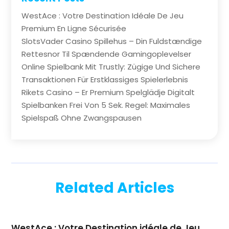
WestAce : Votre Destination Idéale De Jeu
Premium En Ligne Sécurisée
SlotsVader Casino Spillehus – Din Fuldstændige
Rettesnor Til Spændende Gamingoplevelser
Online Spielbank Mit Trustly: Zügige Und Sichere
Transaktionen Für Erstklassiges Spielerlebnis
Rikets Casino – Er Premium Spelglädje Digitalt
Spielbanken Frei Von 5 Sek. Regel: Maximales
Spielspaß Ohne Zwangspausen
Related Articles
WestAce : Votre Destination idéale de Jeu