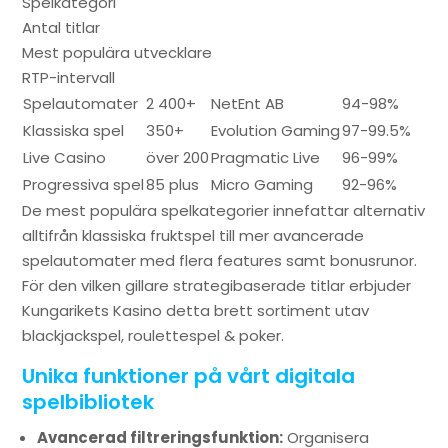
Spelkategori
Antal titlar
Mest populära utvecklare
RTP-intervall
Spelautomater
2 400+
NetEnt AB
94-98%
Klassiska spel
350+
Evolution Gaming
97-99.5%
Live Casino
över 200
Pragmatic Live
96-99%
Progressiva spel
85 plus
Micro Gaming
92-96%
De mest populära spelkategorier innefattar alternativ
alltifrån klassiska fruktspel till mer avancerade
spelautomater med flera features samt bonusrunor.
För den vilken gillare strategibaserade titlar erbjuder
Kungarikets Kasino detta brett sortiment utav
blackjackspel, roulettespel & poker.
Unika funktioner på vårt digitala
spelbibliotek
Avancerad filtreringsfunktion:
Organisera